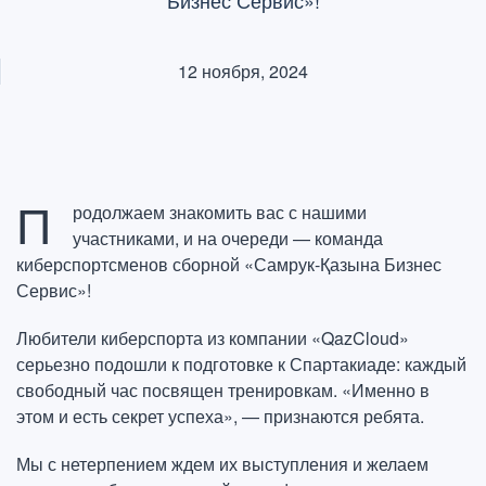
Бизнес Сервис»!
12 ноября, 2024
П
родолжаем знакомить вас с нашими
участниками, и на очереди — команда
киберспортсменов сборной «Самрук-Қазына Бизнес
Сервис»!
Любители киберспорта из компании «QazCloud»
серьезно подошли к подготовке к Спартакиаде: каждый
Триумф
свободный час посвящен тренировкам. «Именно в
лучших:
этом и есть секрет успеха», — признаются ребята.
герои
Мы с нетерпением ждем их выступления и желаем
IX